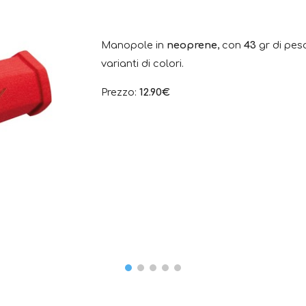
Manopole in
neoprene
, con
43
gr di pes
varianti di colori.
Prezzo:
12.90
€